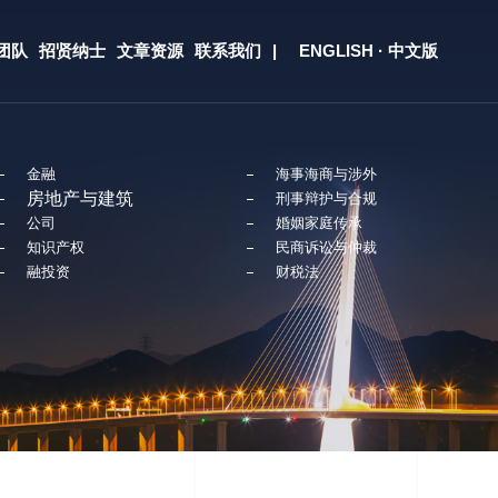
团队
招贤纳士
文章资源
联系我们
| ENGLISH · 中文版
金融
海事海商与涉外
房地产与建筑
刑事辩护与合规
公司
婚姻家庭传承
知识产权
民商诉讼与仲裁
融投资
财税法