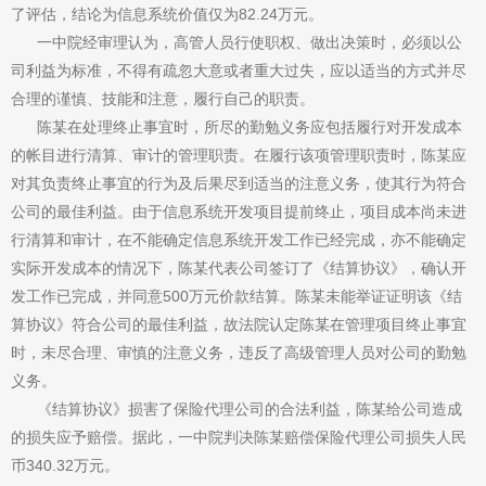
了评估，结论为信息系统价值仅为82.24万元。
一中院经审理认为，高管人员行使职权、做出决策时，必须以公
司利益为标准，不得有疏忽大意或者重大过失，应以适当的方式并尽
合理的谨慎、技能和注意，履行自己的职责。
陈某在处理终止事宜时，所尽的勤勉义务应包括履行对开发成本
的帐目进行清算、审计的管理职责。在履行该项管理职责时，陈某应
对其负责终止事宜的行为及后果尽到适当的注意义务，使其行为符合
公司的最佳利益。由于信息系统开发项目提前终止，项目成本尚未进
行清算和审计，在不能确定信息系统开发工作已经完成，亦不能确定
实际开发成本的情况下，陈某代表公司签订了《结算协议》，确认开
发工作已完成，并同意500万元价款结算。陈某未能举证证明该《结
算协议》符合公司的最佳利益，故法院认定陈某在管理项目终止事宜
时，未尽合理、审慎的注意义务，违反了高级管理人员对公司的勤勉
义务。
《结算协议》损害了保险代理公司的合法利益，陈某给公司造成
的损失应予赔偿。据此，一中院判决陈某赔偿保险代理公司损失人民
币340.32万元。