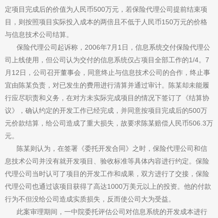
定项目完成后的价值为人民币500万元，若保险代理公司提前结束项
目，则按照项目实际投入成本的两倍且不低于人民币150万元的价格
与信息技术公司结算。
保险代理公司起诉称，2006年7月1日，信息系统交付保险代理公
司上线使用，但公司认为交付的信息系统仅占项目全部工作的1/4。7
月12日，公司召开董事会，同意终止与信息技术公司的合作，终止事
宜由陈某负责，对已发生的费用进行清算并通过审计。陈某却未能履
行应尽职责和义务，在对方未实际完成项目的情况下签订了《结算协
议》，确认约定的开发工作已经完成，并同意按项目完成后的500万
元价款结算，给公司造成了重大损失，故要求陈某赔偿人民币506.3万
元。
陈某则认为，在签署《委托开发合同》之时，保险代理公司和信
息技术公司并没有就开发项目、验收标准等具体内容进行约定。保险
代理公司当时认可了项目的开发工作和成果，双方进行了交接，保险
代理公司也通过该项目获得了高达1000万美元以上的投资。他的付款
行为不但没给公司造成实质损失，反而使公司大为受益。
此案审理期间，一中院委托评估公司对信息系统的开发成本进行